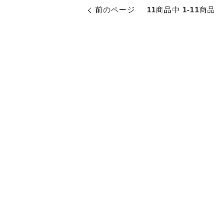
前のページ
11
商品中
1-11
商品