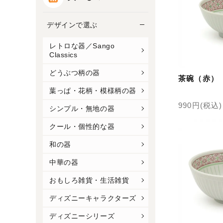
デザインで選ぶ
レトロな器／Sango
Classics
どうぶつ柄の器
茶碗（赤）
葉っぱ・花柄・模様柄の器
990円(税込)
シンプル・無地の器
クール・個性的な器
和の器
中華の器
おもしろ雑貨・生活雑貨
ディズニーキャラクターズ
ディズニーシリーズ