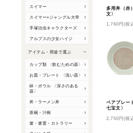
スイマー
多用丼（赤
文〉
スイマー×ジャングル大帝
1,760円(税
手塚治虫キャラクターズ
アルプスの少女ハイジ
アイテム・用途で選ぶ
カップ類 〈飲むための器〉
お皿・プレート 〈浅い器〉
鉢・ボウル 〈深さのある
器〉
丼・ラーメン丼
ペアプレー
七宝文〉
茶碗・汁椀
2,750円(税
箸・箸置・カトラリー