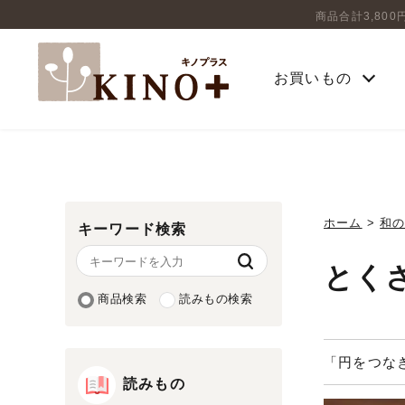
商品合計3,80
お買いもの
ホーム
>
和
キーワード検索
とく
商品検索
読みもの検索
「円をつな
読みもの