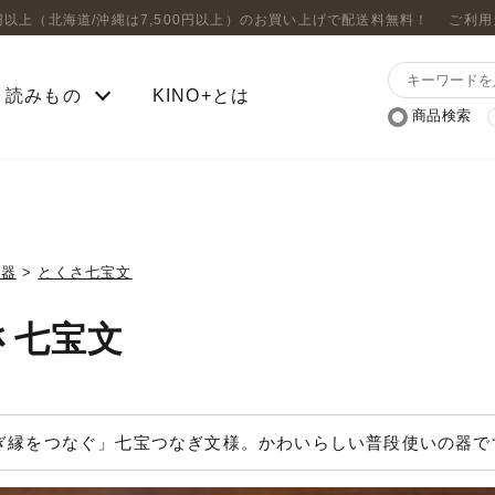
0円以上（北海道/沖縄は7,500円以上）のお買い上げで配送料無料！
ご利用
読みもの
KINO+とは
商品検索
の器
>
とくさ七宝文
さ七宝文
ぎ縁をつなぐ」七宝つなぎ文様。かわいらしい普段使いの器で