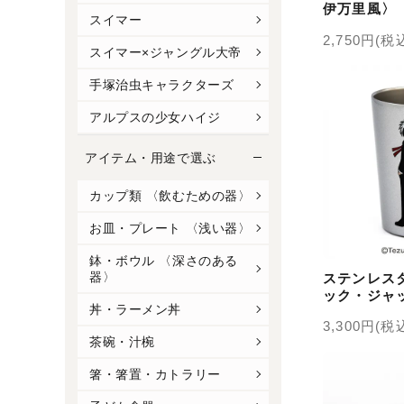
伊万里風〉
スイマー
2,750円(税
スイマー×ジャングル大帝
手塚治虫キャラクターズ
アルプスの少女ハイジ
アイテム・用途で選ぶ
カップ類 〈飲むための器〉
お皿・プレート 〈浅い器〉
鉢・ボウル 〈深さのある
器〉
ステンレス
ック・ジャ
丼・ラーメン丼
〈手塚治虫
3,300円(税
茶碗・汁椀
箸・箸置・カトラリー