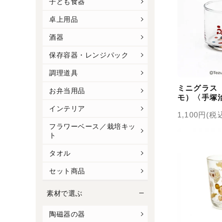
子ども食器
卓上用品
酒器
保存容器・レンジパック
調理道具
ミニグラス
お弁当用品
モ）〈手塚
ズ〉
インテリア
1,100円(税
フラワーベース／栽培キッ
ト
タオル
セット商品
素材で選ぶ
陶磁器の器