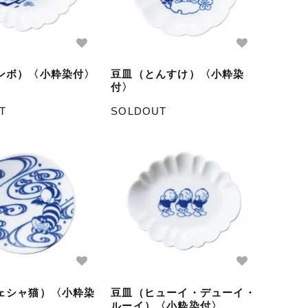
ンボ）〈小粋染付〉
豆皿（とんすけ）〈小粋染
付〉
T
SOLDOUT
ェシャ猫）〈小粋染
豆皿（ヒューイ・デューイ・
ルーイ）〈小粋染付〉