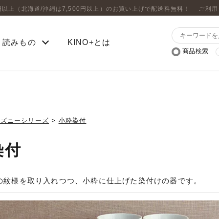
0円以上（北海道/沖縄は7,500円以上）のお買い上げで配送料無料！
ご利用
読みもの
KINO+とは
商品検索
ィズニーシリーズ
>
小粋染付
染付
の紋様を取り入れつつ、小粋に仕上げた染付けの器です。