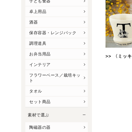
子ども食器
卓上用品
酒器
保存容器・レンジパック
調理道具
お弁当用品
>> 〈ミ
インテリア
フラワーベース／栽培キッ
ト
タオル
セット商品
素材で選ぶ
陶磁器の器