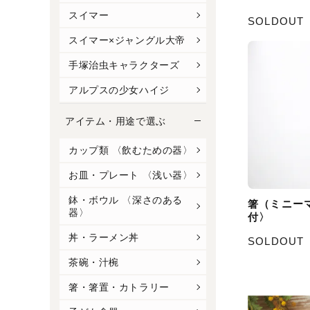
スイマー
SOLDOUT
スイマー×ジャングル大帝
手塚治虫キャラクターズ
アルプスの少女ハイジ
アイテム・用途で選ぶ
カップ類 〈飲むための器〉
お皿・プレート 〈浅い器〉
鉢・ボウル 〈深さのある
箸（ミニー
器〉
付〉
丼・ラーメン丼
SOLDOUT
茶碗・汁椀
箸・箸置・カトラリー