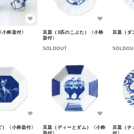
〈小粋染付〉
豆皿（3匹のこぶた）〈小粋
豆皿（ダ
染付〉
SOLDOUT
SOLDOU
ビ）〈小粋染付〉
豆皿（ディーとダム）〈小粋
豆皿（チ
染付〉
付〉