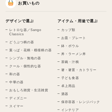
お買いもの
デザインで選ぶ
アイテム・用途で選ぶ
レトロな器／Sango
カップ類
Classics
お皿・プレート
どうぶつ柄の器
鉢・ボウル
葉っぱ・花柄・模様柄の器
丼・ラーメン丼
シンプル・無地の器
茶碗・汁椀
クール・個性的な器
箸・箸置・カトラリー
和の器
子ども食器
中華の器
卓上用品
おもしろ雑貨・生活雑貨
酒器
ディズニー
保存容器・レンジパック
スイマー
インテリア