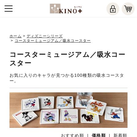
ホーム
>
ディズニーシリーズ
>
コースターミュージアム／吸水コースター
コースターミュージアム／吸水コー
スター
お気に入りのキャラが見つかる100種類の吸水コースタ
ー。
おすすめ順
|
価格順
|
新着順