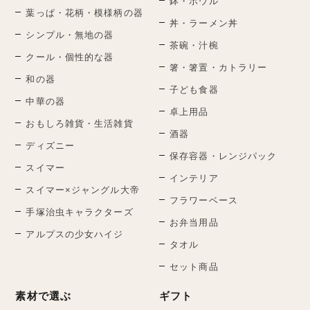
鉢・ボウル
葉っぱ・花柄・模様柄の器
丼・ラーメン丼
シンプル・無地の器
茶碗・汁椀
クール・個性的な器
箸・箸置・カトラリー
和の器
子ども食器
中華の器
卓上用品
おもしろ雑貨・生活雑貨
酒器
ディズニー
保存容器・レンジパック
スイマー
インテリア
スイマー×ジャングル大帝
フラワーベース
手塚治虫キャラクターズ
お弁当用品
アルプスの少女ハイジ
タオル
セット商品
素材で選ぶ
ギフト