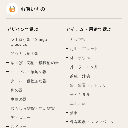
お買いもの
デザインで選ぶ
アイテム・用途で選ぶ
レトロな器／Sango
カップ類
Classics
お皿・プレート
どうぶつ柄の器
鉢・ボウル
葉っぱ・花柄・模様柄の器
丼・ラーメン丼
シンプル・無地の器
茶碗・汁椀
クール・個性的な器
箸・箸置・カトラリー
和の器
子ども食器
中華の器
卓上用品
おもしろ雑貨・生活雑貨
酒器
ディズニー
保存容器・レンジパック
スイマー