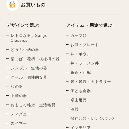
お買いもの
デザインで選ぶ
アイテム・用途で選ぶ
レトロな器／Sango
カップ類
Classics
お皿・プレート
どうぶつ柄の器
鉢・ボウル
葉っぱ・花柄・模様柄の器
丼・ラーメン丼
シンプル・無地の器
茶碗・汁椀
クール・個性的な器
箸・箸置・カトラリー
和の器
子ども食器
中華の器
卓上用品
おもしろ雑貨・生活雑貨
酒器
ディズニー
保存容器・レンジパック
スイマー
インテリア