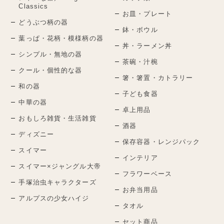
Classics
お皿・プレート
どうぶつ柄の器
鉢・ボウル
葉っぱ・花柄・模様柄の器
丼・ラーメン丼
シンプル・無地の器
茶碗・汁椀
クール・個性的な器
箸・箸置・カトラリー
和の器
子ども食器
中華の器
卓上用品
おもしろ雑貨・生活雑貨
酒器
ディズニー
保存容器・レンジパック
スイマー
インテリア
スイマー×ジャングル大帝
フラワーベース
手塚治虫キャラクターズ
お弁当用品
アルプスの少女ハイジ
タオル
セット商品