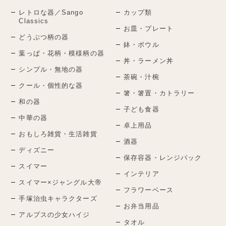
レトロな器／Sango
カップ類
Classics
お皿・プレート
どうぶつ柄の器
鉢・ボウル
葉っぱ・花柄・模様柄の器
丼・ラーメン丼
シンプル・無地の器
茶碗・汁椀
クール・個性的な器
箸・箸置・カトラリー
和の器
子ども食器
中華の器
卓上用品
おもしろ雑貨・生活雑貨
酒器
ディズニー
保存容器・レンジパック
スイマー
インテリア
スイマー×ジャングル大帝
フラワーベース
手塚治虫キャラクターズ
お弁当用品
アルプスの少女ハイジ
タオル