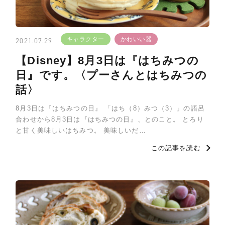
キャラクター
かわいい器
2021.07.29
【Disney】8月3日は『はちみつの
日』です。〈プーさんとはちみつの
話〉
8月3日は『はちみつの日』 「はち（8）みつ（3）」の語呂
合わせから8月3日は『はちみつの日』、とのこと。 とろり
と甘く美味しいはちみつ。 美味しいだ…
この記事を読む