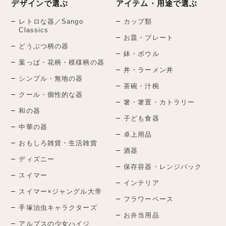
デザインで選ぶ
アイテム・用途で選ぶ
レトロな器／Sango
カップ類
Classics
お皿・プレート
どうぶつ柄の器
鉢・ボウル
葉っぱ・花柄・模様柄の器
丼・ラーメン丼
シンプル・無地の器
茶碗・汁椀
クール・個性的な器
箸・箸置・カトラリー
和の器
子ども食器
中華の器
卓上用品
おもしろ雑貨・生活雑貨
酒器
ディズニー
保存容器・レンジパック
スイマー
インテリア
スイマー×ジャングル大帝
フラワーベース
手塚治虫キャラクターズ
お弁当用品
アルプスの少女ハイジ