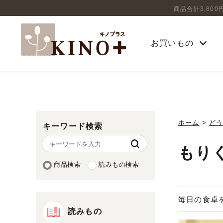
商品合計3,80
お買いもの
ホーム
>
ど
キーワード検索
もり
商品検索
読みもの検索
毎日の食卓
読みもの