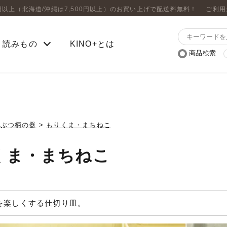
0円以上（北海道/沖縄は7,500円以上）のお買い上げで配送料無料！
ご利用
読みもの
KINO+とは
商品検索
うぶつ柄の器
>
もりくま・まちねこ
くま・まちねこ
を楽しくする仕切り皿。