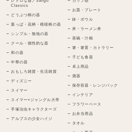
レトロな器／Sango
カップ類
Classics
お皿・プレート
どうぶつ柄の器
鉢・ボウル
葉っぱ・花柄・模様柄の器
丼・ラーメン丼
シンプル・無地の器
茶碗・汁椀
クール・個性的な器
箸・箸置・カトラリー
和の器
子ども食器
中華の器
卓上用品
おもしろ雑貨・生活雑貨
酒器
ディズニー
保存容器・レンジパック
スイマー
インテリア
スイマー×ジャングル大帝
フラワーベース
手塚治虫キャラクターズ
お弁当用品
アルプスの少女ハイジ
タオル