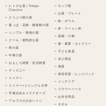
レトロな器／Sango
カップ類
Classics
お皿・プレート
どうぶつ柄の器
鉢・ボウル
葉っぱ・花柄・模様柄の器
丼・ラーメン丼
シンプル・無地の器
茶碗・汁椀
クール・個性的な器
箸・箸置・カトラリー
和の器
子ども食器
中華の器
卓上用品
おもしろ雑貨・生活雑貨
酒器
ディズニー
保存容器・レンジパック
スイマー
インテリア
スイマー×ジャングル大帝
フラワーベース
手塚治虫キャラクターズ
お弁当用品
アルプスの少女ハイジ
タオル