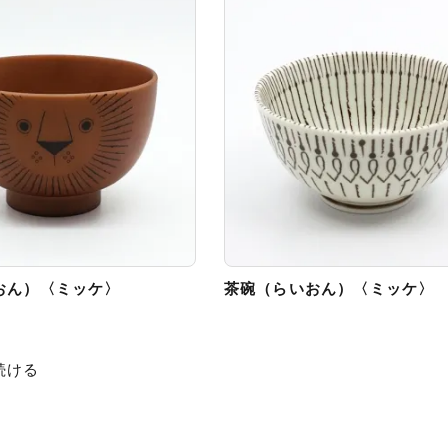
おん）〈ミッケ〉
茶碗（らいおん）〈ミッケ〉
続ける