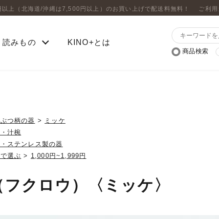
0円以上（北海道/沖縄は7,500円以上）のお買い上げで配送料無料！
ご利用
読みもの
KINO+とは
商品検索
うぶつ柄の器
>
ミッケ
碗・汁椀
脂・ステンレス製の器
格で選ぶ
>
1,000円~1,999円
（フクロウ）〈ミッケ〉