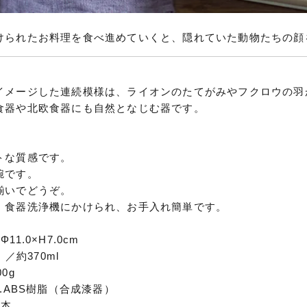
けられたお料理を食べ進めていくと、隠れていた動物たちの顔
イメージした連続模様は、ライオンのたてがみやフクロウの羽
食器や北欧食器にも自然となじむ器です。
。
トな質感です。
椀です。
揃いでどうぞ。
・食器洗浄機にかけられ、お手入れ簡単です。
11.0×H7.0cm
）／約370ml
0g
T.ABS樹脂（合成漆器）
日本