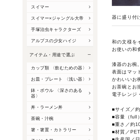
スイマー
器に盛り付
スイマー×ジャングル大帝
手塚治虫キャラクターズ
アルプスの少女ハイジ
和の文様を
お使いの和
アイテム・用途で選ぶ
漆器のお椀
カップ類 〈飲むための器〉
表面はマッ
かわいいお
お皿・プレート 〈浅い器〉
お茶碗とお
鉢・ボウル 〈深さのある
電子レンジ
器〉
丼・ラーメン丼
■サイズ／約Φ
■容量（full
茶碗・汁椀
■重さ／約10
箸・箸置・カトラリー
■材質／PE
■生産国／