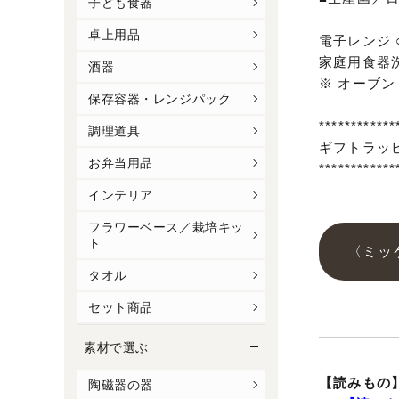
子ども食器
卓上用品
電子レンジ 
家庭用食器洗
酒器
※ オーブ
保存容器・レンジパック
************
調理道具
ギフトラッ
お弁当用品
************
インテリア
フラワーベース／栽培キッ
ト
〈ミッ
タオル
セット商品
素材で選ぶ
【読みもの
陶磁器の器