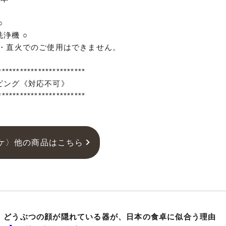
○
浄機 ○
ン・直火でのご使用はできません。
************************
ピング《対応不可》
************************
ケ〉他の商品はこちら
】どうぶつの顔が隠れている器が、日本の食卓に似合う理由