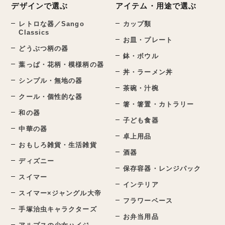
デザインで選ぶ
アイテム・用途で選ぶ
レトロな器／Sango
カップ類
Classics
お皿・プレート
どうぶつ柄の器
鉢・ボウル
葉っぱ・花柄・模様柄の器
丼・ラーメン丼
シンプル・無地の器
茶碗・汁椀
クール・個性的な器
箸・箸置・カトラリー
和の器
子ども食器
中華の器
卓上用品
おもしろ雑貨・生活雑貨
酒器
ディズニー
保存容器・レンジパック
スイマー
インテリア
スイマー×ジャングル大帝
フラワーベース
手塚治虫キャラクターズ
お弁当用品