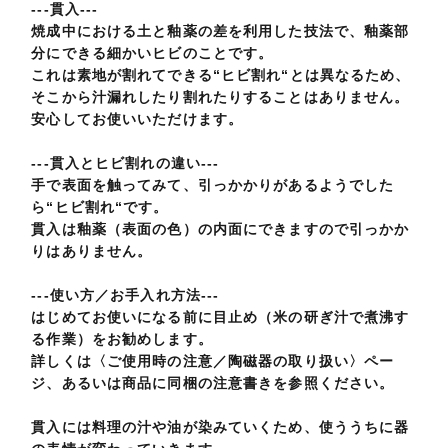
---貫入---
焼成中における土と釉薬の差を利用した技法で、釉薬部
分にできる細かいヒビのことです。
これは素地が割れてできる“ヒビ割れ“とは異なるため、
そこから汁漏れしたり割れたりすることはありません。
安心してお使いいただけます。
---貫入とヒビ割れの違い---
手で表面を触ってみて、引っかかりがあるようでした
ら“ヒビ割れ“です。
貫入は釉薬（表面の色）の内面にできますので引っかか
りはありません。
---使い方／お手入れ方法---
はじめてお使いになる前に目止め（米の研ぎ汁で煮沸す
る作業）をお勧めします。
詳しくは〈ご使用時の注意／陶磁器の取り扱い〉ペー
ジ、あるいは商品に同梱の注意書きを参照ください。
貫入には料理の汁や油が染みていくため、使ううちに器