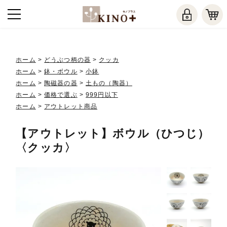
ホーム
>
どうぶつ柄の器
>
クッカ
ホーム
>
鉢・ボウル
>
小鉢
ホーム
>
陶磁器の器
>
土もの（陶器）
ホーム
>
価格で選ぶ
>
999円以下
ホーム
>
アウトレット商品
【アウトレット】ボウル（ひつじ）
〈クッカ〉