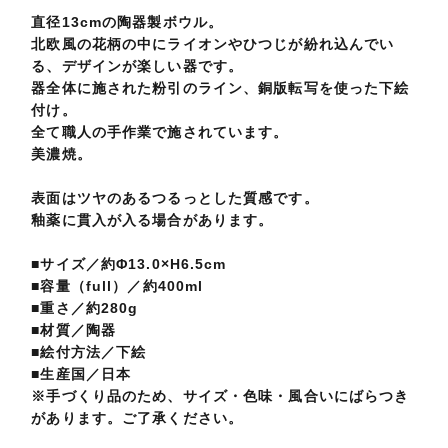
直径13cmの陶器製ボウル。
北欧風の花柄の中にライオンやひつじが紛れ込んでい
る、デザインが楽しい器です。
器全体に施された粉引のライン、銅版転写を使った下絵
付け。
全て職人の手作業で施されています。
美濃焼。
表面はツヤのあるつるっとした質感です。
釉薬に貫入が入る場合があります。
■サイズ／約Φ13.0×H6.5cm
■容量（full）／約400ml
■重さ／約280g
■材質／陶器
■絵付方法／下絵
■生産国／日本
※手づくり品のため、サイズ・色味・風合いにばらつき
があります。ご了承ください。