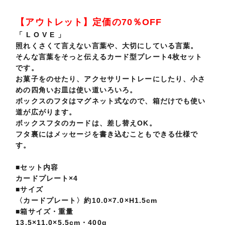
【アウトレット】定価の70％OFF
「 L O V E 」
照れくさくて言えない言葉や、大切にしている言葉。
そんな言葉をそっと伝えるカード型プレート4枚セット
です。
お菓子をのせたり、アクセサリートレーにしたり、小さ
めの四角いお皿は使い道いろいろ。
ボックスのフタはマグネット式なので、箱だけでも使い
道が広がります。
ボックスフタのカードは、差し替えOK。
フタ裏にはメッセージを書き込むこともできる仕様で
す。
■セット内容
カードプレート×4
■サイズ
〈カードプレート〉約10.0×7.0×H1.5cm
■箱サイズ・重量
13.5×11.0×5.5cm・400g