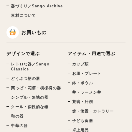
器づくり／Sango Archive
素材について
お買いもの
デザインで選ぶ
アイテム・用途で選ぶ
レトロな器／Sango
カップ類
Classics
お皿・プレート
どうぶつ柄の器
鉢・ボウル
葉っぱ・花柄・模様柄の器
丼・ラーメン丼
シンプル・無地の器
茶碗・汁椀
クール・個性的な器
箸・箸置・カトラリー
和の器
子ども食器
中華の器
卓上用品