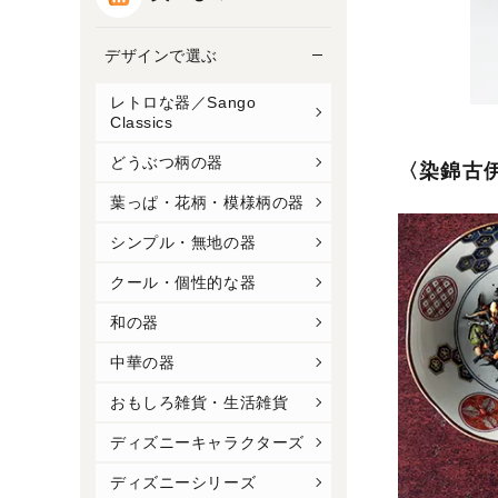
デザインで選ぶ
レトロな器／Sango
Classics
どうぶつ柄の器
〈染錦古
葉っぱ・花柄・模様柄の器
シンプル・無地の器
クール・個性的な器
和の器
中華の器
おもしろ雑貨・生活雑貨
ディズニーキャラクターズ
ディズニーシリーズ