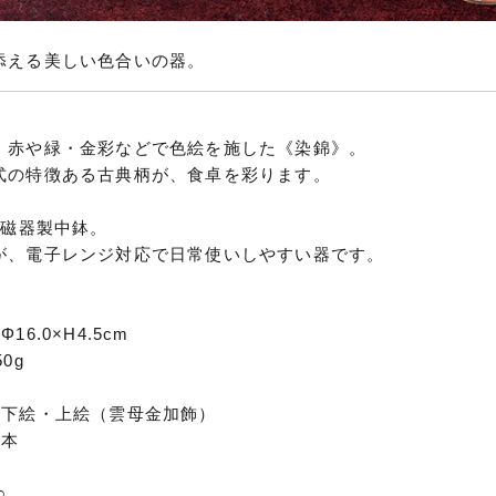
添える美しい色合いの器。
、赤や緑・金彩などで色絵を施した《染錦》。
式の特徴ある古典柄が、食卓を彩ります。
の磁器製中鉢。
が、電子レンジ対応で日常使いしやすい器です。
16.0×H4.5cm
0g
器
／下絵・上絵（雲母金加飾）
日本
○