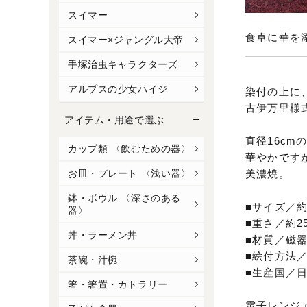
スイマー
食卓に華を
スイマー×ジャングル大帝
手塚治虫キャラクターズ
アルプスの少女ハイジ
染付の上に
古伊万里様
アイテム・用途で選ぶ
直径16cm
カップ類 〈飲むための器〉
華やかです
美濃焼。
お皿・プレート 〈浅い器〉
鉢・ボウル 〈深さのある
■サイズ／約Φ
器〉
■重さ／約25
丼・ラーメン丼
■材質／磁
■絵付方法
茶碗・汁椀
■生産国／
箸・箸置・カトラリー
電子レンジ 