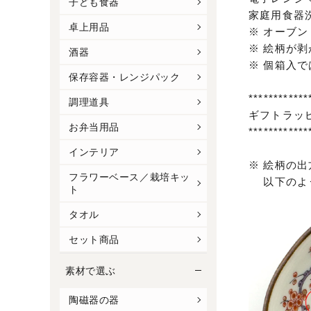
子ども食器
家庭用食器洗
卓上用品
※ オーブ
※ 絵柄が
酒器
※ 個箱入
保存容器・レンジパック
************
調理道具
ギフトラッ
お弁当用品
************
インテリア
※ 絵柄の
フラワーベース／栽培キッ
以下のよう
ト
タオル
セット商品
素材で選ぶ
陶磁器の器