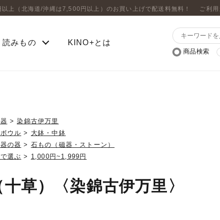
0円以上（北海道/沖縄は7,500円以上）のお買い上げで配送料無料！
ご利用
読みもの
KINO+とは
商品検索
の器
>
染錦古伊万里
・ボウル
>
大鉢・中鉢
磁器の器
>
石もの（磁器・ストーン）
格で選ぶ
>
1,000円~1,999円
（十草）〈染錦古伊万里〉