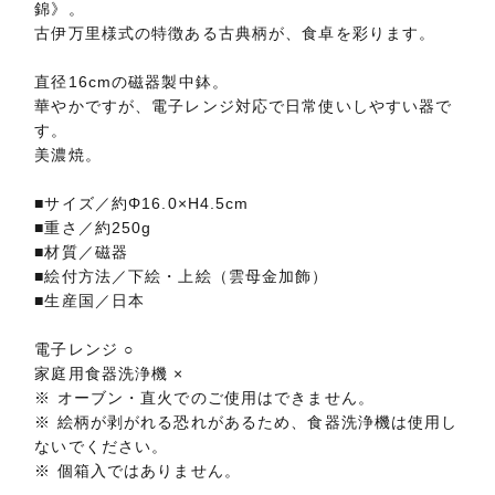
錦》。
古伊万里様式の特徴ある古典柄が、食卓を彩ります。
直径16cmの磁器製中鉢。
華やかですが、電子レンジ対応で日常使いしやすい器で
す。
美濃焼。
■サイズ／約Φ16.0×H4.5cm
■重さ／約250g
■材質／磁器
■絵付方法／下絵・上絵（雲母金加飾）
■生産国／日本
電子レンジ ○
家庭用食器洗浄機 ×
※ オーブン・直火でのご使用はできません。
※ 絵柄が剥がれる恐れがあるため、食器洗浄機は使用し
ないでください。
※ 個箱入ではありません。