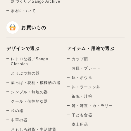
器づくり／Sango Archive
素材について
お買いもの
デザインで選ぶ
アイテム・用途で選ぶ
レトロな器／Sango
カップ類
Classics
お皿・プレート
どうぶつ柄の器
鉢・ボウル
葉っぱ・花柄・模様柄の器
丼・ラーメン丼
シンプル・無地の器
茶碗・汁椀
クール・個性的な器
箸・箸置・カトラリー
和の器
子ども食器
中華の器
卓上用品
おもしろ雑貨・生活雑貨