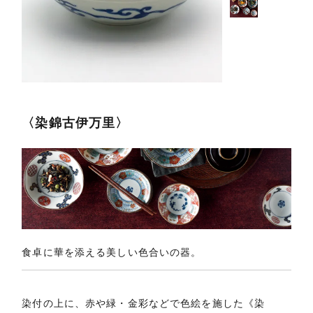
〈染錦古伊万里〉
食卓に華を添える美しい色合いの器。
染付の上に、赤や緑・金彩などで色絵を施した《染