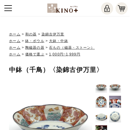
ホーム
>
和の器
>
染錦古伊万里
ホーム
>
鉢・ボウル
>
大鉢・中鉢
ホーム
>
陶磁器の器
>
石もの（磁器・ストーン）
ホーム
>
価格で選ぶ
>
1,000円~1,999円
中鉢（千鳥）〈染錦古伊万里〉