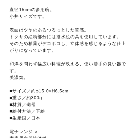
直径15cmの多用碗。
小丼サイズです。
表面はツヤのあるつるっとした質感。
トクサの絵柄部分には撥水絵の具を使用しています。
そのため釉薬がデコボコし、立体感を感じるような仕上
がりになっています。
和洋を問わず幅広い料理が映える、使い勝手の良い器で
す。
美濃焼。
■サイズ／約φ15.0×H6.5cm
■重さ／約300g
■材質／磁器
■絵付方法／下絵
■生産国／日本
電子レンジ ○