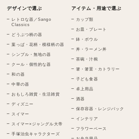
デザインで選ぶ
アイテム・用途で選ぶ
レトロな器／Sango
カップ類
Classics
お皿・プレート
どうぶつ柄の器
鉢・ボウル
葉っぱ・花柄・模様柄の器
丼・ラーメン丼
シンプル・無地の器
茶碗・汁椀
クール・個性的な器
箸・箸置・カトラリー
和の器
子ども食器
中華の器
卓上用品
おもしろ雑貨・生活雑貨
酒器
ディズニー
保存容器・レンジパック
スイマー
インテリア
スイマー×ジャングル大帝
フラワーベース
手塚治虫キャラクターズ
お弁当用品