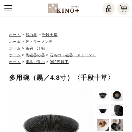
ホーム
>
和の器
>
千段十草
ホーム
>
丼・ラーメン丼
ホーム
>
茶碗・汁椀
ホーム
>
陶磁器の器
>
石もの（磁器・ストーン）
ホーム
>
価格で選ぶ
>
999円以下
多用碗（黒／4.8寸）〈千段十草〉