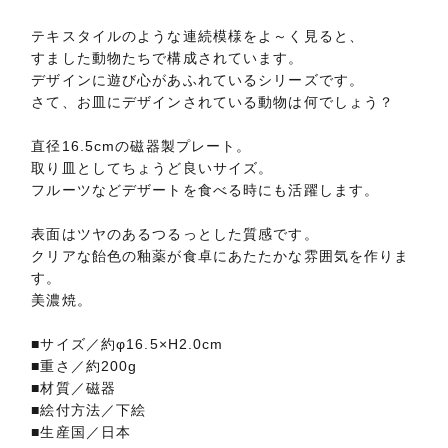
テキスタイルのような連続模様をよ～く見ると、
すました動物たちで構成されています。
デザインに遊び心があふれているシリーズです。
さて、お皿にデザインされている動物は何でしょう？
直径16.5cmの磁器製プレート。
取り皿としてちょうど良いサイズ。
フルーツなどデザートを食べる時にも活躍します。
表面はツヤのあるつるっとした質感です。
クリアな飴色の釉薬が食卓にあたたかな雰囲気を作りま
す。
美濃焼。
■サイズ／約φ16.5×H2.0cm
■重さ／約200g
■材質／磁器
■絵付方法／下絵
■生産国／日本