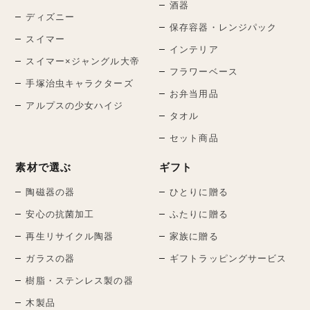
酒器
ディズニー
保存容器・レンジパック
スイマー
インテリア
スイマー×ジャングル大帝
フラワーベース
手塚治虫キャラクターズ
お弁当用品
アルプスの少女ハイジ
タオル
セット商品
素材で選ぶ
ギフト
陶磁器の器
ひとりに贈る
安心の抗菌加工
ふたりに贈る
再生リサイクル陶器
家族に贈る
ガラスの器
ギフトラッピングサービス
樹脂・ステンレス製の器
木製品