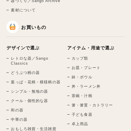
器づくり／Sango Archive
素材について
お買いもの
デザインで選ぶ
アイテム・用途で選ぶ
レトロな器／Sango
カップ類
Classics
お皿・プレート
どうぶつ柄の器
鉢・ボウル
葉っぱ・花柄・模様柄の器
丼・ラーメン丼
シンプル・無地の器
茶碗・汁椀
クール・個性的な器
箸・箸置・カトラリー
和の器
子ども食器
中華の器
卓上用品
おもしろ雑貨・生活雑貨