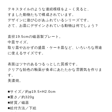
テキスタイルのような連続模様をよ～く見ると、
すました動物たちで構成されています。
デザインに遊び心があふれているシリーズです。
さて、お皿にデザインされている動物は何でしょう？
直径19.5cmの磁器製プレート。
中皿サイズ。
取り皿やおかずの盛皿・ケーキ皿など、いろいろな用途
に使えるサイズです。
表面はツヤのあるつるっとした質感です。
クリアな飴色の釉薬が食卓にあたたかな雰囲気を作りま
す。
美濃焼。
■サイズ／約φ19.5×H2.0cm
■重さ／約320g
■材質／磁器
■絵付方法／下絵