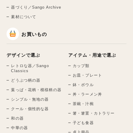
器づくり／Sango Archive
素材について
お買いもの
デザインで選ぶ
アイテム・用途で選ぶ
レトロな器／Sango
カップ類
Classics
お皿・プレート
どうぶつ柄の器
鉢・ボウル
葉っぱ・花柄・模様柄の器
丼・ラーメン丼
シンプル・無地の器
茶碗・汁椀
クール・個性的な器
箸・箸置・カトラリー
和の器
子ども食器
中華の器
卓上用品