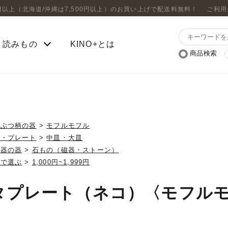
0円以上（北海道/沖縄は7,500円以上）のお買い上げで配送料無料！
ご利用
読みもの
KINO+とは
商品検索
うぶつ柄の器
>
モフルモフル
皿・プレート
>
中皿・大皿
磁器の器
>
石もの（磁器・ストーン）
格で選ぶ
>
1,000円~1,999円
タプレート（ネコ）〈モフル