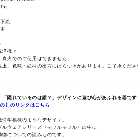
0g
器
／下絵
日本
○
浄機 ○
・直火でのご使用はできません。
性上、色味・絵柄の出方にばらつきがあります。ご了承くださ
】「隠れているのは誰？」デザインに遊び心があふれる器です
もの】のリンクはこちら
幾何学模様のようなデザイン。
ブルウェアシリーズ〈モフルモフル〉の中に
動物についての読みものです。