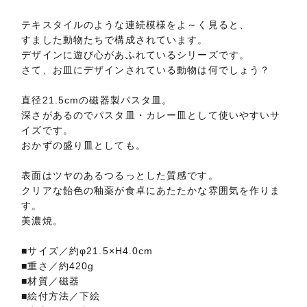
テキスタイルのような連続模様をよ～く見ると、
すました動物たちで構成されています。
デザインに遊び心があふれているシリーズです。
さて、お皿にデザインされている動物は何でしょう？
直径21.5cmの磁器製パスタ皿。
深さがあるのでパスタ皿・カレー皿として使いやすいサ
イズです。
おかずの盛り皿としても。
表面はツヤのあるつるっとした質感です。
クリアな飴色の釉薬が食卓にあたたかな雰囲気を作りま
す。
美濃焼。
■サイズ／約φ21.5×H4.0cm
■重さ／約420g
■材質／磁器
■絵付方法／下絵