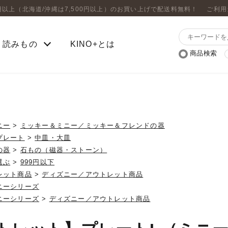
0円以上（北海道/沖縄は7,500円以上）のお買い上げで配送料無料！
ご利用
読みもの
KINO+とは
商品検索
ニー
>
ミッキー＆ミニー／ミッキー＆フレンドの器
プレート
>
中皿・大皿
の器
>
石もの（磁器・ストーン）
選ぶ
>
999円以下
レット商品
>
ディズニー／アウトレット商品
ニーシリーズ
ニーシリーズ
>
ディズニー／アウトレット商品