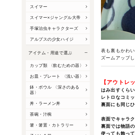
スイマー
スイマー×ジャングル大帝
手塚治虫キャラクターズ
アルプスの少女ハイジ
表も裏もかわい
アイテム・用途で選ぶ
ズームアップ
カップ類 〈飲むための器〉
お皿・プレート 〈浅い器〉
【アウトレッ
鉢・ボウル 〈深さのある
はみ出すくら
器〉
レトロなコミ
丼・ラーメン丼
裏面にも同じ
茶碗・汁椀
表面でキャラ
箸・箸置・カトラリー
裏面では物語
使っても飾っ