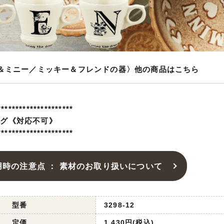
ー＆ミニー／ミッキー＆フレンドの器〉他の商品はこちら
*********************
ング《対応不可》
*********************
用時の注意点 ： 素材のお取り扱いについて
型番
3298-12
定価
1,430円(税込)