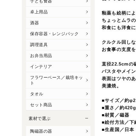
子ども食器
卓上用品
釉薬も絵柄に
ちょっとムラ
酒器
和食にも洋食
保存容器・レンジパック
クルクル回し
調理道具
お食事の支度
お弁当用品
直径22.5cm
インテリア
パスタやメイ
フラワーベース／栽培キッ
表面はツヤの
ト
美濃焼。
タオル
■サイズ／約φ22
セット商品
■重さ／約420g
■材質／磁器
素材で選ぶ
■絵付方法／下
■生産国／日本
陶磁器の器