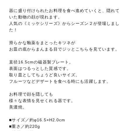
器に盛り付けられたお料理を食べ進めていくと、隠れて
いた動物の顔が現れます。
人気の《ミッケシリーズ》からシーズン２が登場しまし
た！
滑らかな釉薬をまとったキツネが
お皿の底からまんまる目でジッとこちらを見ています。
直径16.5cmの磁器製プレート。
表面はつるっとした質感です。
取り皿としてちょうど良いサイズ。
フルーツなどデザートを食べる時にも活躍します。
お料理で顔を隠しても
様々な表情を見せくれる器です。
美濃焼。
■サイズ／約φ16.5×H2.0cm
■重さ／約220g