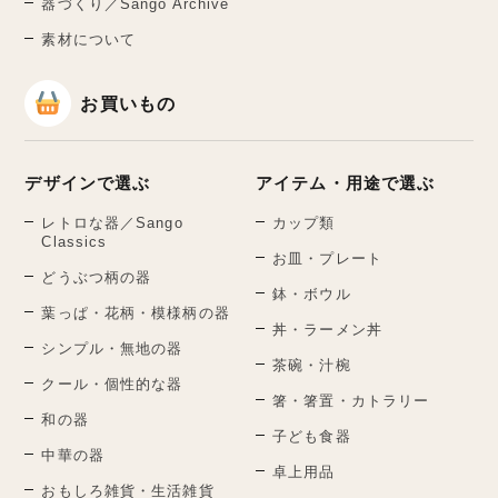
器づくり／Sango Archive
素材について
お買いもの
デザインで選ぶ
アイテム・用途で選ぶ
レトロな器／Sango
カップ類
Classics
お皿・プレート
どうぶつ柄の器
鉢・ボウル
葉っぱ・花柄・模様柄の器
丼・ラーメン丼
シンプル・無地の器
茶碗・汁椀
クール・個性的な器
箸・箸置・カトラリー
和の器
子ども食器
中華の器
卓上用品
おもしろ雑貨・生活雑貨