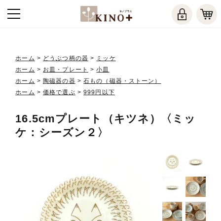
ホーム
>
どうぶつ柄の器
>
ミッケ
ホーム
>
お皿・プレート
>
小皿
ホーム
>
陶磁器の器
>
石もの（磁器・ストーン）
ホーム
>
価格で選ぶ
>
999円以下
16.5cmプレート（キツネ）〈ミッ
ケ：シーズン２〉