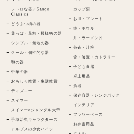
レトロな器／Sango
カップ類
Classics
お皿・プレート
どうぶつ柄の器
鉢・ボウル
葉っぱ・花柄・模様柄の器
丼・ラーメン丼
シンプル・無地の器
茶碗・汁椀
クール・個性的な器
箸・箸置・カトラリー
和の器
子ども食器
中華の器
卓上用品
おもしろ雑貨・生活雑貨
酒器
ディズニー
保存容器・レンジパック
スイマー
インテリア
スイマー×ジャングル大帝
フラワーベース
手塚治虫キャラクターズ
お弁当用品
アルプスの少女ハイジ
タオル