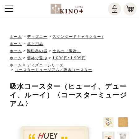
ホーム
>
ディズニー
>
スタンダードキャラクター♪
ホーム
>
卓上用品
ホーム
>
陶磁器の器
>
土もの（陶器）
ホーム
>
価格で選ぶ
>
1,000円~1,999円
ホーム
>
ディズニーシリーズ
>
コースターミュージアム／吸水コースター
吸水コースター（ヒューイ、デュー
イ、ルーイ）〈コースターミュージ
アム〉