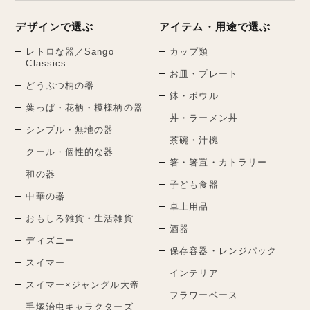
デザインで選ぶ
アイテム・用途で選ぶ
レトロな器／Sango
カップ類
Classics
お皿・プレート
どうぶつ柄の器
鉢・ボウル
葉っぱ・花柄・模様柄の器
丼・ラーメン丼
シンプル・無地の器
茶碗・汁椀
クール・個性的な器
箸・箸置・カトラリー
和の器
子ども食器
中華の器
卓上用品
おもしろ雑貨・生活雑貨
酒器
ディズニー
保存容器・レンジパック
スイマー
インテリア
スイマー×ジャングル大帝
フラワーベース
手塚治虫キャラクターズ