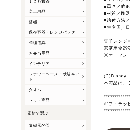
子ども食器
■重さ／約80
卓上用品
■材質／陶
■絵付方法／
酒器
■生産国／
保存容器・レンジパック
電子レンジ
調理道具
家庭用食器
お弁当用品
※オーブン
インテリア
フラワーベース／栽培キッ
(C)Disney
ト
本商品は、
タオル
************
セット商品
ギフトラッ
************
素材で選ぶ
陶磁器の器