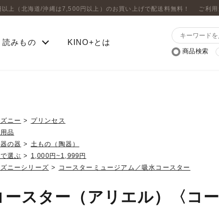
0円以上（北海道/沖縄は7,500円以上）のお買い上げで配送料無料！
ご利用
読みもの
KINO+とは
商品検索
ィズニー
>
プリンセス
上用品
磁器の器
>
土もの（陶器）
格で選ぶ
>
1,000円~1,999円
ィズニーシリーズ
>
コースターミュージアム／吸水コースター
コースター（アリエル）〈コ