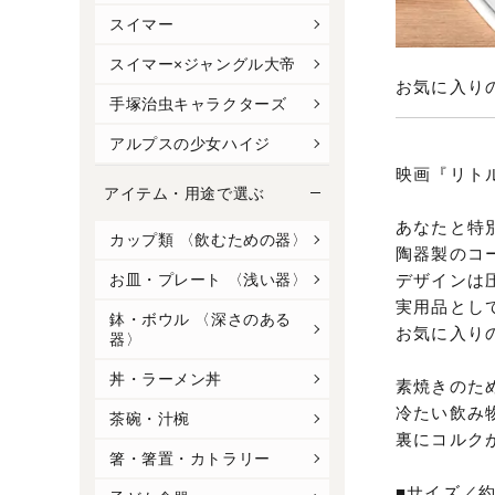
スイマー
スイマー×ジャングル大帝
お気に入り
手塚治虫キャラクターズ
アルプスの少女ハイジ
映画『リト
アイテム・用途で選ぶ
あなたと特
カップ類 〈飲むための器〉
陶器製のコ
デザインは圧
お皿・プレート 〈浅い器〉
実用品とし
鉢・ボウル 〈深さのある
お気に入り
器〉
丼・ラーメン丼
素焼きのた
冷たい飲み
茶碗・汁椀
裏にコルク
箸・箸置・カトラリー
■サイズ／約8.