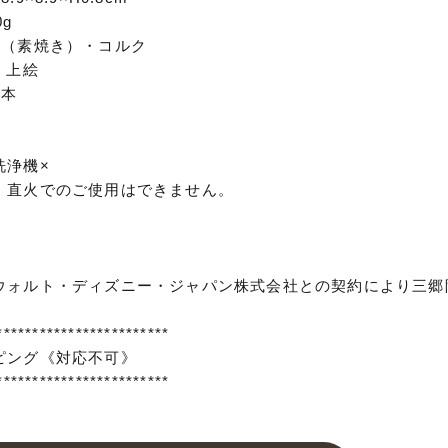
g
器（素焼き）・コルク
 上絵
日本
×
洗浄機×
・直火でのご使用はできません。
ウォルト・ディズニー・ジャパン株式会社との契約により三郷
************************
ピング《対応不可》
************************