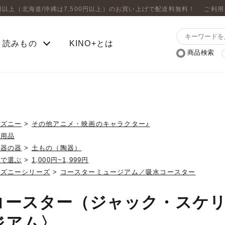
0円以上（北海道/沖縄は7,500円以上）のお買い上げで配送料無料！
ご利用
読みもの
KINO+とは
商品検索
ィズニー
>
その他アニメ・映画のキャラクター♪
上用品
磁器の器
>
土もの（陶器）
格で選ぶ
>
1,000円~1,999円
ィズニーシリーズ
>
コースターミュージアム／吸水コースター
コースター（ジャック・スケ
ジアム〉