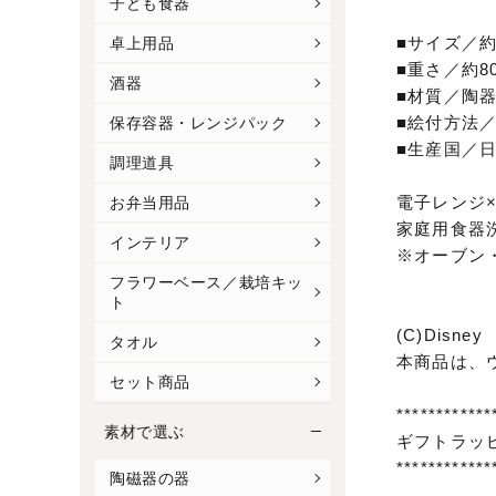
子ども食器
■サイズ／約8.
卓上用品
■重さ／約80
酒器
■材質／陶
■絵付方法／
保存容器・レンジパック
■生産国／
調理道具
電子レンジ
お弁当用品
家庭用食器
インテリア
※オーブン
フラワーベース／栽培キッ
ト
(C)Disney
タオル
本商品は、
セット商品
************
素材で選ぶ
ギフトラッ
************
陶磁器の器