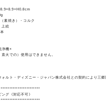
9×8.9×H0.8cm
g
器（素焼き）・コルク
 上絵
日本
×
洗浄機×
・直火での）使用はできません。
ウォルト・ディズニー・ジャパン株式会社との契約により三郷
************************
ピング《対応不可》
************************