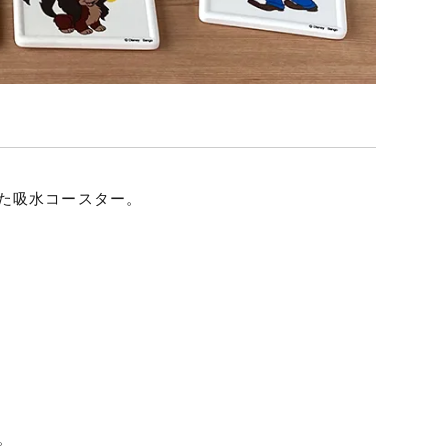
た吸水コースター。
。