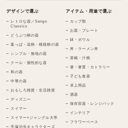
デザインで選ぶ
アイテム・用途で選ぶ
レトロな器／Sango
カップ類
Classics
お皿・プレート
どうぶつ柄の器
鉢・ボウル
葉っぱ・花柄・模様柄の器
丼・ラーメン丼
シンプル・無地の器
茶碗・汁椀
クール・個性的な器
箸・箸置・カトラリー
和の器
子ども食器
中華の器
卓上用品
おもしろ雑貨・生活雑貨
酒器
ディズニー
保存容器・レンジパック
スイマー
インテリア
スイマー×ジャングル大帝
フラワーベース
手塚治虫キャラクターズ