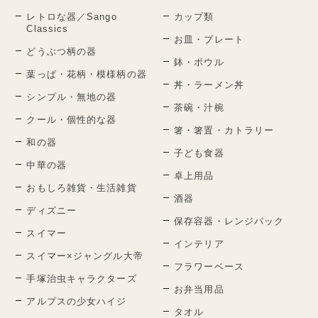
レトロな器／Sango
カップ類
Classics
お皿・プレート
どうぶつ柄の器
鉢・ボウル
葉っぱ・花柄・模様柄の器
丼・ラーメン丼
シンプル・無地の器
茶碗・汁椀
クール・個性的な器
箸・箸置・カトラリー
和の器
子ども食器
中華の器
卓上用品
おもしろ雑貨・生活雑貨
酒器
ディズニー
保存容器・レンジパック
スイマー
インテリア
スイマー×ジャングル大帝
フラワーベース
手塚治虫キャラクターズ
お弁当用品
アルプスの少女ハイジ
タオル