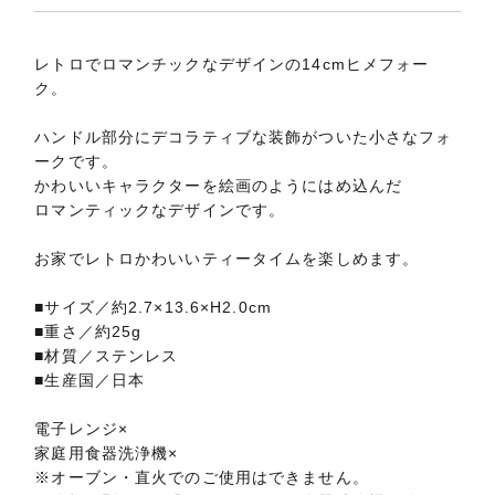
レトロでロマンチックなデザインの14cmヒメフォー
ク。
ハンドル部分にデコラティブな装飾がついた小さなフォ
ークです。
かわいいキャラクターを絵画のようにはめ込んだ
ロマンティックなデザインです。
お家でレトロかわいいティータイムを楽しめます。
■サイズ／約2.7×13.6×H2.0cm
■重さ／約25g
■材質／ステンレス
■生産国／日本
電子レンジ×
家庭用食器洗浄機×
※オーブン・直火でのご使用はできません。