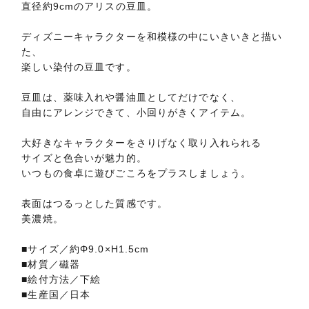
直径約9cmのアリスの豆皿。
ディズニーキャラクターを和模様の中にいきいきと描い
た、
楽しい染付の豆皿です。
豆皿は、薬味入れや醤油皿としてだけでなく、
自由にアレンジできて、小回りがきくアイテム。
大好きなキャラクターをさりげなく取り入れられる
サイズと色合いが魅力的。
いつもの食卓に遊びごころをプラスしましょう。
表面はつるっとした質感です。
美濃焼。
■サイズ／約Φ9.0×H1.5cm
■材質／磁器
■絵付方法／下絵
■生産国／日本