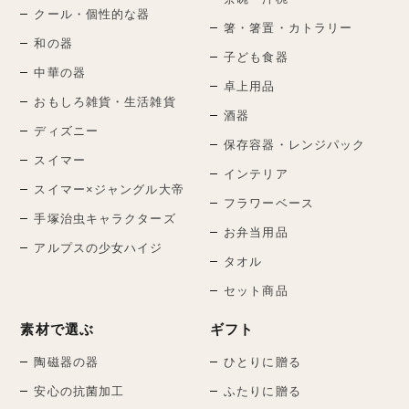
クール・個性的な器
箸・箸置・カトラリー
和の器
子ども食器
中華の器
卓上用品
おもしろ雑貨・生活雑貨
酒器
ディズニー
保存容器・レンジパック
スイマー
インテリア
スイマー×ジャングル大帝
フラワーベース
手塚治虫キャラクターズ
お弁当用品
アルプスの少女ハイジ
タオル
セット商品
素材で選ぶ
ギフト
陶磁器の器
ひとりに贈る
安心の抗菌加工
ふたりに贈る