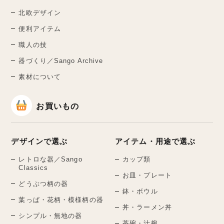
北欧デザイン
便利アイテム
職人の技
器づくり／Sango Archive
素材について
お買いもの
デザインで選ぶ
アイテム・用途で選ぶ
レトロな器／Sango
カップ類
Classics
お皿・プレート
どうぶつ柄の器
鉢・ボウル
葉っぱ・花柄・模様柄の器
丼・ラーメン丼
シンプル・無地の器
茶碗・汁椀