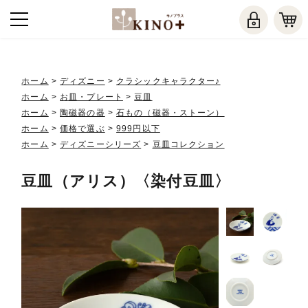
ホーム
>
ディズニー
>
クラシックキャラクター♪
ホーム
>
お皿・プレート
>
豆皿
ホーム
>
陶磁器の器
>
石もの（磁器・ストーン）
ホーム
>
価格で選ぶ
>
999円以下
ホーム
>
ディズニーシリーズ
>
豆皿コレクション
豆皿（アリス）〈染付豆皿〉