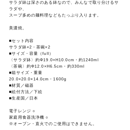
サラダ鉢は深さのある鉢なので、みんなで取り分けるサ
ラダや、
スープ多めの麺料理などもたっぷり入ります。
美濃焼。
■セット内容
サラダ鉢×2・茶碗×2
■サイズ・容量（full）
〈サラダ鉢〉約Φ19.0×H10.0cm・約1240ml
〈茶碗〉約Φ12.0×H6.5cm・約330ml
■箱サイズ・重量
20.0×20.0×14.0cm・1600g
■材質／磁器
■絵付方法／下絵
■生産国／日本
電子レンジ ○
家庭用食器洗浄機 ○
※オーブン・直火でのご使用はできません。