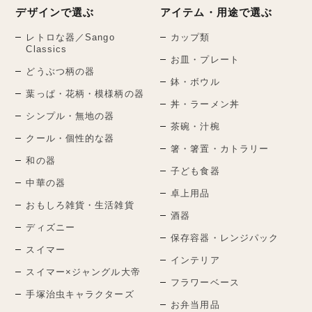
デザインで選ぶ
アイテム・用途で選ぶ
レトロな器／Sango
カップ類
Classics
お皿・プレート
どうぶつ柄の器
鉢・ボウル
葉っぱ・花柄・模様柄の器
丼・ラーメン丼
シンプル・無地の器
茶碗・汁椀
クール・個性的な器
箸・箸置・カトラリー
和の器
子ども食器
中華の器
卓上用品
おもしろ雑貨・生活雑貨
酒器
ディズニー
保存容器・レンジパック
スイマー
インテリア
スイマー×ジャングル大帝
フラワーベース
手塚治虫キャラクターズ
お弁当用品