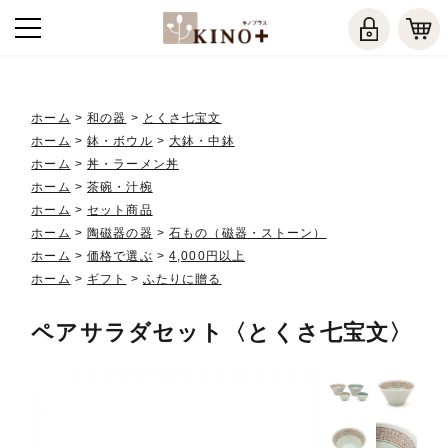
ホーム
>
和の器
>
とくさ七宝文
ホーム
>
鉢・ボウル
>
大鉢・中鉢
ホーム
>
丼・ラーメン丼
ホーム
>
茶碗・汁椀
ホーム
>
セット商品
ホーム
>
陶磁器の器
>
石もの（磁器・ストーン）
ホーム
>
価格で選ぶ
>
4,000円以上
ホーム
>
ギフト
>
ふたりに贈る
ペアサラダセット〈とくさ七宝文〉