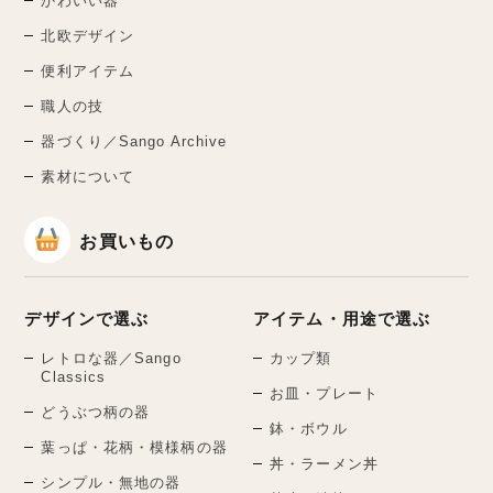
かわいい器
北欧デザイン
便利アイテム
職人の技
器づくり／Sango Archive
素材について
お買いもの
デザインで選ぶ
アイテム・用途で選ぶ
レトロな器／Sango
カップ類
Classics
お皿・プレート
どうぶつ柄の器
鉢・ボウル
葉っぱ・花柄・模様柄の器
丼・ラーメン丼
シンプル・無地の器