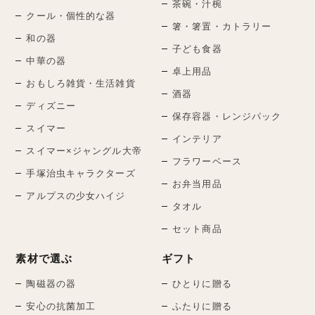
茶碗・汁椀
クール・個性的な器
箸・箸置・カトラリー
和の器
子ども食器
中華の器
卓上用品
おもしろ雑貨・生活雑貨
酒器
ディズニー
保存容器・レンジパック
スイマー
インテリア
スイマー×ジャングル大帝
フラワーベース
手塚治虫キャラクターズ
お弁当用品
アルプスの少女ハイジ
タオル
セット商品
素材で選ぶ
ギフト
陶磁器の器
ひとりに贈る
安心の抗菌加工
ふたりに贈る