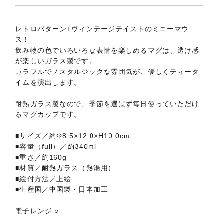
レトロパターン+ヴィンテージテイストのミニーマウ
ス！
飲み物の色でいろいろな表情を楽しめるマグは、透け感
が楽しいガラス製です。
カラフルでノスタルジックな雰囲気が、優しくティータ
イムを演出します。
耐熱ガラス製なので、季節を選ばず毎日使っていただけ
るマグカップです。
■サイズ／約Φ8.5×12.0×H10.0cm
■容量（full）／約340ml
■重さ／約160g
■材質／耐熱ガラス（熱湯用）
■絵付方法／上絵
■生産国／中国製・日本加工
電子レンジ ○