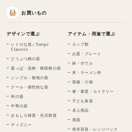
お買いもの
デザインで選ぶ
アイテム・用途で選ぶ
レトロな器／Sango
カップ類
Classics
お皿・プレート
どうぶつ柄の器
鉢・ボウル
葉っぱ・花柄・模様柄の器
丼・ラーメン丼
シンプル・無地の器
茶碗・汁椀
クール・個性的な器
箸・箸置・カトラリー
和の器
子ども食器
中華の器
卓上用品
おもしろ雑貨・生活雑貨
酒器
ディズニー
保存容器・レンジパック