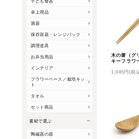
子ども食器
卓上用品
酒器
保存容器・レンジパック
調理道具
木の箸（グ
お弁当用品
キーフラワ
インテリア
1,045円(税
フラワーベース／栽培キッ
ト
タオル
セット商品
素材で選ぶ
陶磁器の器