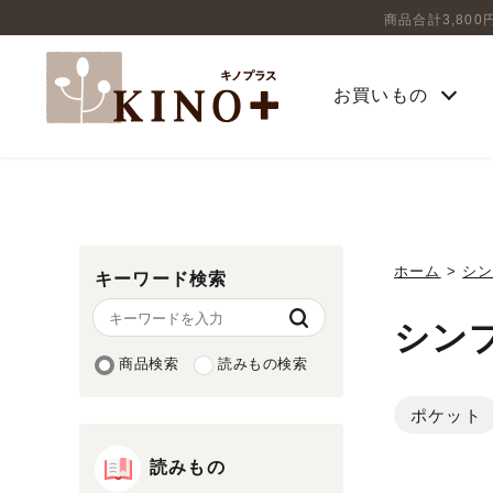
商品合計3,80
お買いもの
ホーム
>
シ
キーワード検索
シン
商品検索
読みもの検索
ポケット
読みもの