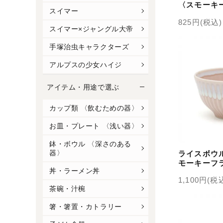
〈スモーキ
スイマー
825円(税込)
スイマー×ジャングル大帝
手塚治虫キャラクターズ
アルプスの少女ハイジ
アイテム・用途で選ぶ
カップ類 〈飲むための器〉
お皿・プレート 〈浅い器〉
鉢・ボウル 〈深さのある
器〉
ライスボウ
モーキーフ
丼・ラーメン丼
1,100円(税
茶碗・汁椀
箸・箸置・カトラリー