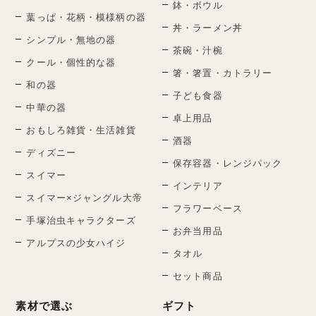
鉢・ボウル
葉っぱ・花柄・模様柄の器
丼・ラーメン丼
シンプル・無地の器
茶碗・汁椀
クール・個性的な器
箸・箸置・カトラリー
和の器
子ども食器
中華の器
卓上用品
おもしろ雑貨・生活雑貨
酒器
ディズニー
保存容器・レンジパック
スイマー
インテリア
スイマー×ジャングル大帝
フラワーベース
手塚治虫キャラクターズ
お弁当用品
アルプスの少女ハイジ
タオル
セット商品
素材で選ぶ
ギフト