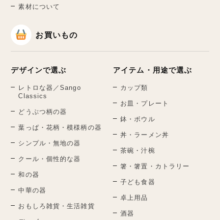
素材について
お買いもの
デザインで選ぶ
アイテム・用途で選ぶ
レトロな器／Sango
カップ類
Classics
お皿・プレート
どうぶつ柄の器
鉢・ボウル
葉っぱ・花柄・模様柄の器
丼・ラーメン丼
シンプル・無地の器
茶碗・汁椀
クール・個性的な器
箸・箸置・カトラリー
和の器
子ども食器
中華の器
卓上用品
おもしろ雑貨・生活雑貨
酒器