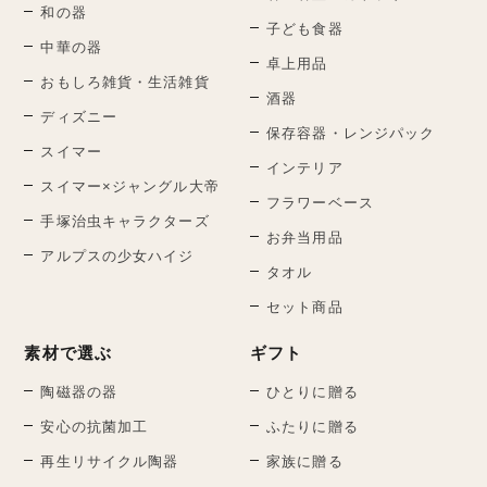
和の器
子ども食器
中華の器
卓上用品
おもしろ雑貨・生活雑貨
酒器
ディズニー
保存容器・レンジパック
スイマー
インテリア
スイマー×ジャングル大帝
フラワーベース
手塚治虫キャラクターズ
お弁当用品
アルプスの少女ハイジ
タオル
セット商品
素材で選ぶ
ギフト
陶磁器の器
ひとりに贈る
安心の抗菌加工
ふたりに贈る
再生リサイクル陶器
家族に贈る