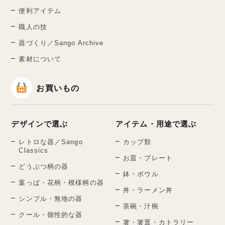
便利アイテム
職人の技
器づくり／Sango Archive
素材について
お買いもの
デザインで選ぶ
アイテム・用途で選ぶ
レトロな器／Sango
カップ類
Classics
お皿・プレート
どうぶつ柄の器
鉢・ボウル
葉っぱ・花柄・模様柄の器
丼・ラーメン丼
シンプル・無地の器
茶碗・汁椀
クール・個性的な器
箸・箸置・カトラリー