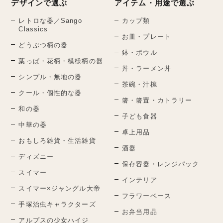
デザインで選ぶ
アイテム・用途で選ぶ
レトロな器／Sango
カップ類
Classics
お皿・プレート
どうぶつ柄の器
鉢・ボウル
葉っぱ・花柄・模様柄の器
丼・ラーメン丼
シンプル・無地の器
茶碗・汁椀
クール・個性的な器
箸・箸置・カトラリー
和の器
子ども食器
中華の器
卓上用品
おもしろ雑貨・生活雑貨
酒器
ディズニー
保存容器・レンジパック
スイマー
インテリア
スイマー×ジャングル大帝
フラワーベース
手塚治虫キャラクターズ
お弁当用品
アルプスの少女ハイジ