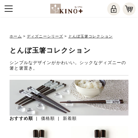
ホーム
>
ディズニーシリーズ
>
とんぼ玉箸コレクション
とんぼ玉箸コレクション
シンプルなデザインがかわいい。シックなディズニーの
箸と箸置き。
おすすめ順
|
価格順
|
新着順