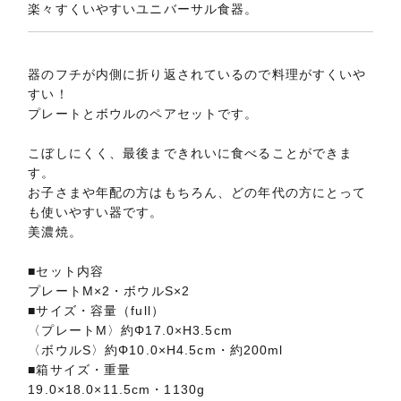
楽々すくいやすいユニバーサル食器。
器のフチが内側に折り返されているので料理がすくいや
すい！
プレートとボウルのペアセットです。
こぼしにくく、最後まできれいに食べることができま
す。
お子さまや年配の方はもちろん、どの年代の方にとって
も使いやすい器です。
美濃焼。
■セット内容
プレートM×2・ボウルS×2
■サイズ・容量（full）
〈プレートM〉約Φ17.0×H3.5cm
〈ボウルS〉約Φ10.0×H4.5cm・約200ml
■箱サイズ・重量
19.0×18.0×11.5cm・1130g