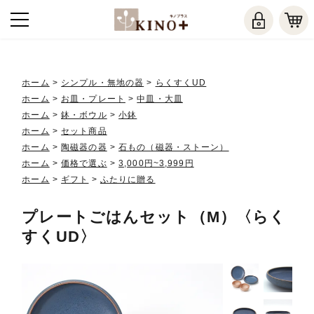
ホーム
>
シンプル・無地の器
>
らくすくUD
ホーム
>
お皿・プレート
>
中皿・大皿
ホーム
>
鉢・ボウル
>
小鉢
ホーム
>
セット商品
ホーム
>
陶磁器の器
>
石もの（磁器・ストーン）
ホーム
>
価格で選ぶ
>
3,000円~3,999円
ホーム
>
ギフト
>
ふたりに贈る
プレートごはんセット（M）〈らく
すくUD〉