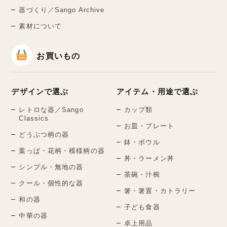
器づくり／Sango Archive
素材について
お買いもの
デザインで選ぶ
アイテム・用途で選ぶ
レトロな器／Sango
カップ類
Classics
お皿・プレート
どうぶつ柄の器
鉢・ボウル
葉っぱ・花柄・模様柄の器
丼・ラーメン丼
シンプル・無地の器
茶碗・汁椀
クール・個性的な器
箸・箸置・カトラリー
和の器
子ども食器
中華の器
卓上用品