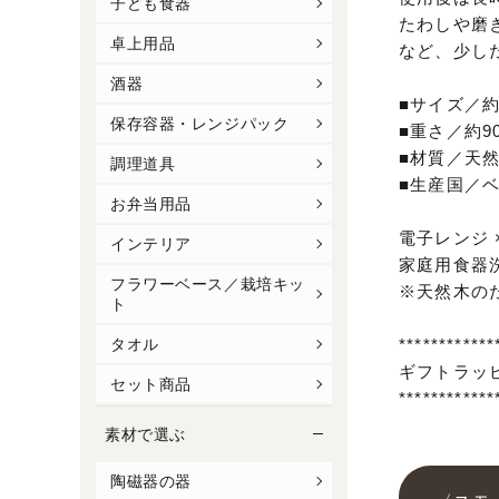
子ども食器
たわしや磨
卓上用品
など、少し
酒器
■サイズ／約Φ
保存容器・レンジパック
■重さ／約90
■材質／天
調理道具
■生産国／
お弁当用品
電子レンジ 
インテリア
家庭用食器洗
フラワーベース／栽培キッ
※天然木の
ト
************
タオル
ギフトラッ
セット商品
************
素材で選ぶ
陶磁器の器