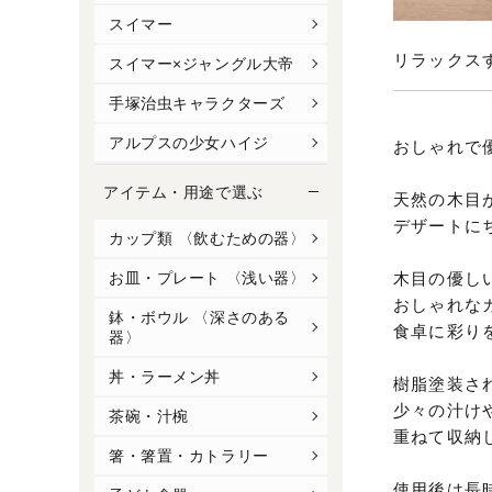
スイマー
リラックス
スイマー×ジャングル大帝
手塚治虫キャラクターズ
アルプスの少女ハイジ
おしゃれで
アイテム・用途で選ぶ
天然の木目
デザートに
カップ類 〈飲むための器〉
木目の優し
お皿・プレート 〈浅い器〉
おしゃれな
鉢・ボウル 〈深さのある
食卓に彩り
器〉
丼・ラーメン丼
樹脂塗装さ
少々の汁け
茶碗・汁椀
重ねて収納
箸・箸置・カトラリー
使用後は長