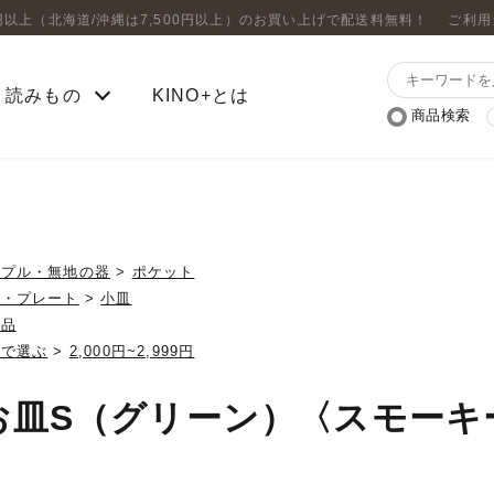
0円以上（北海道/沖縄は7,500円以上）のお買い上げで配送料無料！
ご利用
読みもの
KINO+とは
商品検索
ンプル・無地の器
>
ポケット
皿・プレート
>
小皿
製品
格で選ぶ
>
2,000円~2,999円
お皿S（グリーン）〈スモーキ