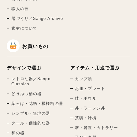
職人の技
器づくり／Sango Archive
素材について
お買いもの
デザインで選ぶ
アイテム・用途で選ぶ
レトロな器／Sango
カップ類
Classics
お皿・プレート
どうぶつ柄の器
鉢・ボウル
葉っぱ・花柄・模様柄の器
丼・ラーメン丼
シンプル・無地の器
茶碗・汁椀
クール・個性的な器
箸・箸置・カトラリー
和の器