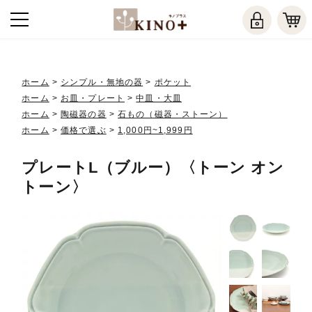
ホーム
>
シンプル・無地の器
>
ポケット
ホーム
>
お皿・プレート
>
中皿・大皿
ホーム
>
陶磁器の器
>
石もの（磁器・ストーン）
ホーム
>
価格で選ぶ
>
1,000円~1,999円
プレートL（ブルー）〈トーン オン
トーン〉