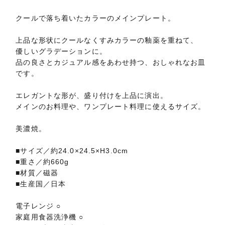
クールで落ち着いたカラーのメインプレート。
上品な形状にクールなくすみカラーの釉薬を重ねて、
優しいグラデーションに。
品の良さとカジュアル感をあわせ持つ、おしゃれなお皿
です。
エレガントな形が、盛り付けを上品に演出。
メインのお料理や、ワンプレート料理に使えるサイズ。
美濃焼。
■サイズ／約24.0×24.5×H3.0cm
■重さ／約660g
■材質／磁器
■生産国／日本
電子レンジ ○
家庭用食器洗浄機 ○