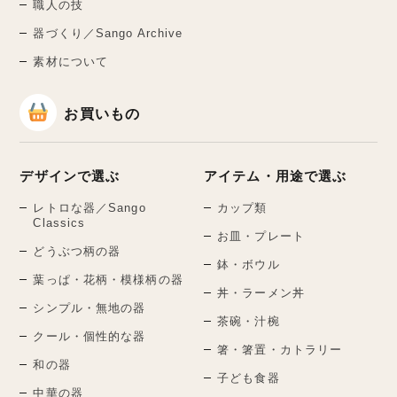
職人の技
器づくり／Sango Archive
素材について
お買いもの
デザインで選ぶ
アイテム・用途で選ぶ
レトロな器／Sango
カップ類
Classics
お皿・プレート
どうぶつ柄の器
鉢・ボウル
葉っぱ・花柄・模様柄の器
丼・ラーメン丼
シンプル・無地の器
茶碗・汁椀
クール・個性的な器
箸・箸置・カトラリー
和の器
子ども食器
中華の器