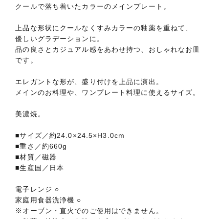
クールで落ち着いたカラーのメインプレート。
上品な形状にクールなくすみカラーの釉薬を重ねて、
優しいグラデーションに。
品の良さとカジュアル感をあわせ持つ、おしゃれなお皿
です。
エレガントな形が、盛り付けを上品に演出。
メインのお料理や、ワンプレート料理に使えるサイズ。
美濃焼。
■サイズ／約24.0×24.5×H3.0cm
■重さ／約660g
■材質／磁器
■生産国／日本
電子レンジ ○
家庭用食器洗浄機 ○
※オーブン・直火でのご使用はできません。