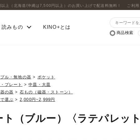
0円以上（北海道/沖縄は7,500円以上）のお買い上げで配送料無料！
ご利用
読みもの
KINO+とは
商品検索
ンプル・無地の器
>
ポケット
皿・プレート
>
中皿・大皿
磁器の器
>
石もの（磁器・ストーン）
格で選ぶ
>
2,000円~2,999円
ート（ブルー）〈ラテパレッ