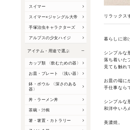
スイマー
リラックス
スイマー×ジャングル大帝
手塚治虫キャラクターズ
アルプスの少女ハイジ
暮らしに溶
アイテム・用途で選ぶ
シンプルな
落ち着いた
カップ類 〈飲むための器〉
見ても触れ
お皿・プレート 〈浅い器〉
お皿の端に
鉢・ボウル 〈深さのある
手仕事なら
器〉
丼・ラーメン丼
シンプルな
和洋中いろ
茶碗・汁椀
箸・箸置・カトラリー
美濃焼。