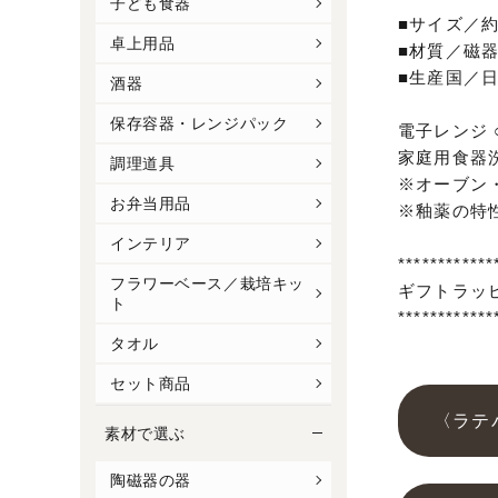
子ども食器
■サイズ／約Φ
卓上用品
■材質／磁
■生産国／
酒器
保存容器・レンジパック
電子レンジ 
家庭用食器洗
調理道具
※オーブン
お弁当用品
※釉薬の特
インテリア
************
フラワーベース／栽培キッ
ギフトラッ
ト
************
タオル
セット商品
〈ラテ
素材で選ぶ
陶磁器の器