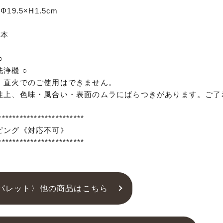
19.5×H1.5cm
器
日本
○
浄機 ○
・直火でのご使用はできません。
性上、色味・風合い・表面のムラにばらつきがあります。ご了
************************
ピング《対応不可》
************************
パレット〉他の商品はこちら