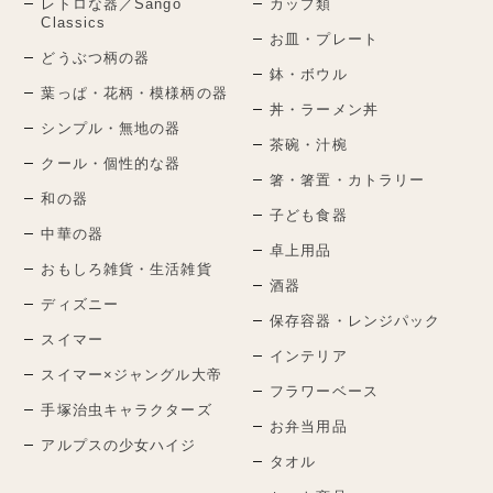
レトロな器／Sango
カップ類
Classics
お皿・プレート
どうぶつ柄の器
鉢・ボウル
葉っぱ・花柄・模様柄の器
丼・ラーメン丼
シンプル・無地の器
茶碗・汁椀
クール・個性的な器
箸・箸置・カトラリー
和の器
子ども食器
中華の器
卓上用品
おもしろ雑貨・生活雑貨
酒器
ディズニー
保存容器・レンジパック
スイマー
インテリア
スイマー×ジャングル大帝
フラワーベース
手塚治虫キャラクターズ
お弁当用品
アルプスの少女ハイジ
タオル