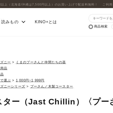
0円以上（北海道/沖縄は7,500円以上）のお買い上げで配送料無料！
ご利用
読みもの
KINO+とは
商品検索
ィズニー
>
くまのプーさんと仲間たちの器
上用品
製品
格で選ぶ
>
1,000円~1,999円
ィズニーシリーズ
>
プーさん／木製コースター
ター（Jast Chillin）