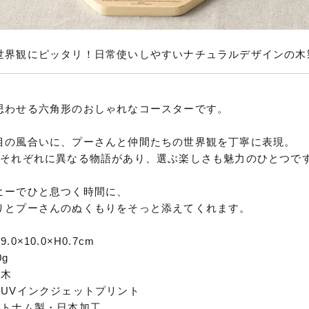
世界観にピッタリ！日常使いしやすいナチュラルデザインの木
思わせる六角形のおしゃれなコースターです。
目の風合いに、プーさんと仲間たちの世界観を丁寧に表現。
柄それぞれに異なる物語があり、選ぶ楽しさも魅力のひとつで
ヒーでひと息つく時間に、
りとプーさんのぬくもりをそっと添えてくれます。
0×10.0×H0.7cm
g
然木
／UVインクジェットプリント
ベトナム製・日本加工