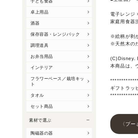
子ども食器
卓上用品
電子レンジ 
家庭用食器洗
酒器
保存容器・レンジパック
※絵柄が剥
※天然木の
調理道具
お弁当用品
(C)Disney. 
本商品は、
インテリア
フラワーベース／栽培キッ
************
ト
ギフトラッ
************
タオル
セット商品
素材で選ぶ
〈プー
陶磁器の器