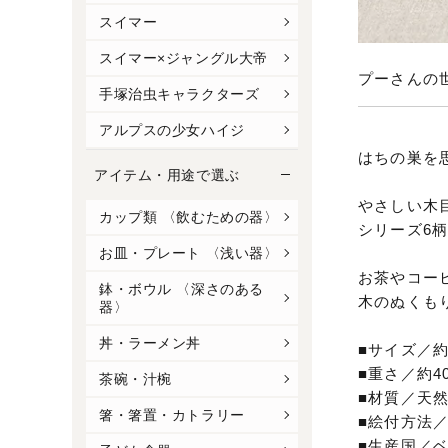
スイマー
スイマー×ジャングル大帝
プーさんの
手塚治虫キャラクターズ
アルプスの少女ハイジ
はちの巣を
アイテム・用途で選ぶ
やさしい木
カップ類 〈飲むための器〉
シリーズ6
お皿・プレート 〈浅い器〉
お茶やコー
鉢・ボウル 〈深さのある
木のぬくも
器〉
丼・ラーメン丼
■サイズ／約9.
■重さ／約40
茶碗・汁椀
■材質／天
箸・箸置・カトラリー
■絵付方法
■生産国／